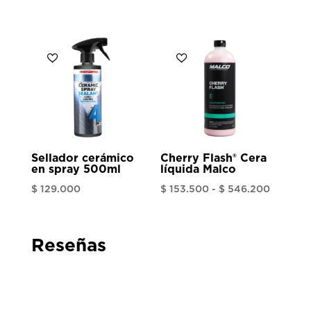
Sellador cerámico
Cherry Flash® Cera
en spray 500ml
líquida Malco
Rango
$
129.000
$
153.500
-
$
546.200
de
precios:
Reseñas
desde
$ 153.5
hasta
$ 546.2