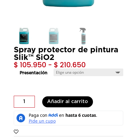
Spray protector de pintura
Slik™ SiO2
Rango
$
105.950
-
$
210.650
de
Presentación
precios:
desde
$ 105.950
hasta
Spray
Añadir al carrito
$ 210.650
protector
de
pintura
Slik™
SiO2