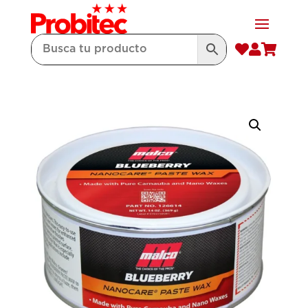


