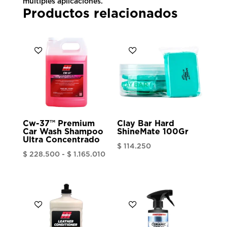
múltiples aplicaciones.
Productos relacionados
Cw-37™ Premium
Clay Bar Hard
Car Wash Shampoo
ShineMate 100Gr
Ultra Concentrado
$
114.250
Rango
$
228.500
-
$
1.165.010
de
precios:
desde
$ 228.500
hasta