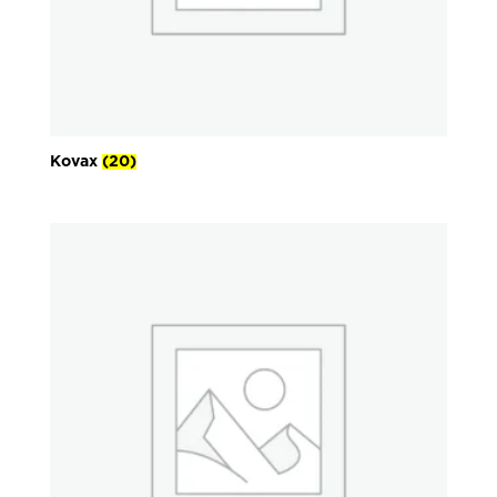
Kovax
(20)