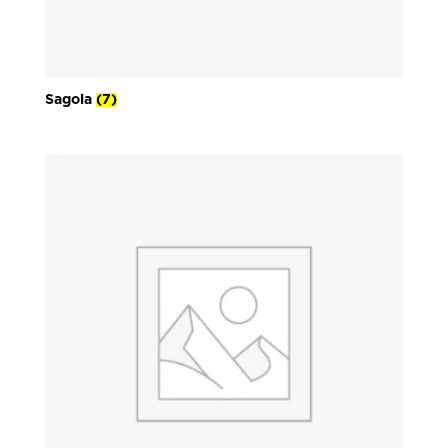
Sagola
(7)