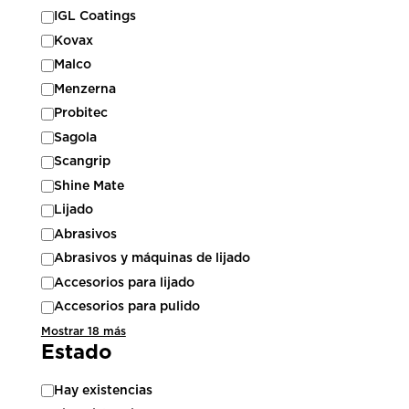
IGL Coatings
Kovax
Malco
Menzerna
Probitec
Sagola
Scangrip
Shine Mate
Lijado
Abrasivos
Abrasivos y máquinas de lijado
Accesorios para lijado
Accesorios para pulido
Mostrar 18 más
Estado
Estado
Hay existencias