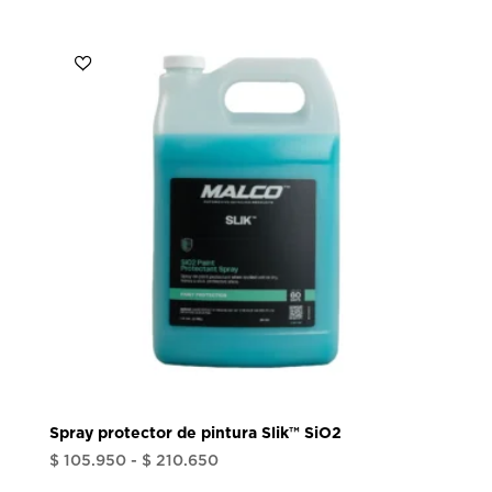
Spray protector de pintura Slik™ SiO2
Rango
$
105.950
-
$
210.650
de