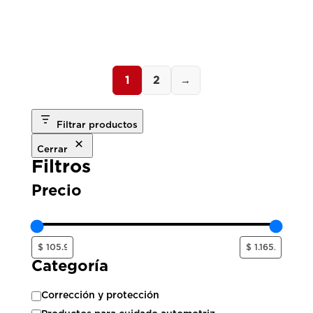
precios:
desde
$ 105.950
hasta
$ 210.650
1
2
→
Filtrar productos
Cerrar
Filtros
Precio
Categoría
Categoría
Corrección y protección