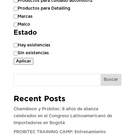
Productos para cuidado automotriz
Productos para Detailing
Marcas
Malco
Estado
Estado
Hay existencias
Sin existencias
Aplicar
Buscar
Recent Posts
Chamäleon y Probitec: 8 años de alianza
celebrados en el Congreso Latinoamericano de
Importadores en Bogotá
PROBITEC TRAINING CAMP: Entrenamiento