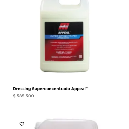
$ 1.165.010
Dressing Superconcentrado Appeal™
$
585.500