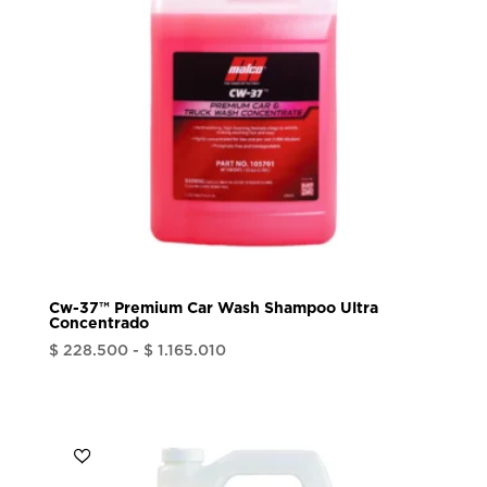
Cw-37™ Premium Car Wash Shampoo Ultra
Concentrado
Rango
$
228.500
-
$
1.165.010
de
precios:
desde
$ 228.500
hasta