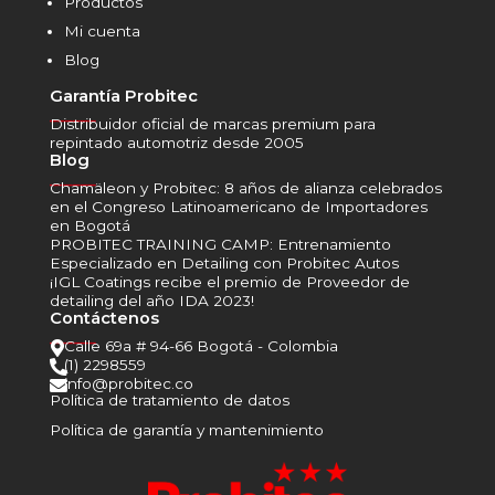
Productos
Mi cuenta
Blog
Garantía Probitec
______
Distribuidor oficial de marcas premium para
repintado automotriz desde 2005
Blog
______
Chamäleon y Probitec: 8 años de alianza celebrados
en el Congreso Latinoamericano de Importadores
en Bogotá
PROBITEC TRAINING CAMP: Entrenamiento
Especializado en Detailing con Probitec Autos
¡IGL Coatings recibe el premio de Proveedor de
detailing del año IDA 2023!
Contáctenos
______
Calle 69a # 94-66 Bogotá - Colombia

(1) 2298559

info@probitec.co

Política de tratamiento de datos
Política de garantía y mantenimiento