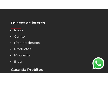
Enlaces de interés
______
Inicio
Carrito
Lista de deseos
Productos
Mi cuenta
Blog
Garantía Probitec
______
Distribuidor oficial de marcas premium para
repintado automotriz desde 2005
Blog
______
Chamäleon y Probitec: 8 años de alianza celebrados
en el Congreso Latinoamericano de Importadores
en Bogotá
PROBITEC TRAINING CAMP: Entrenamiento
Especializado en Detailing con Probitec Autos