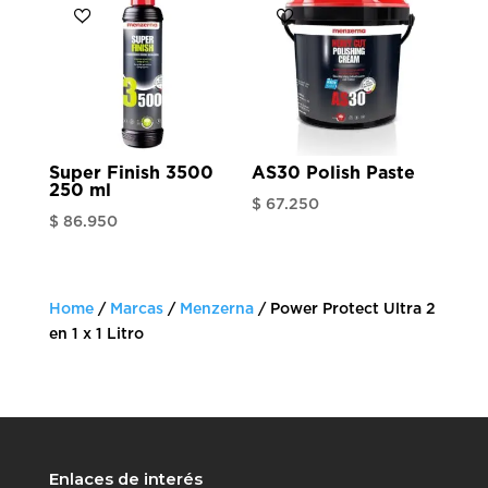
Super Finish 3500
AS30 Polish Paste
250 ml
$
67.250
$
86.950
Home
/
Marcas
/
Menzerna
/ Power Protect Ultra 2
en 1 x 1 Litro
Enlaces de interés