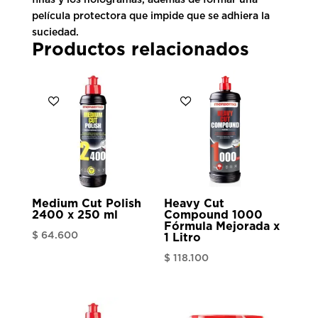
finas y los hologramas, además de formar una
película protectora que impide que se adhiera la
suciedad.
Productos relacionados
Medium Cut Polish
Heavy Cut
2400 x 250 ml
Compound 1000
Fórmula Mejorada x
$
64.600
1 Litro
$
118.100