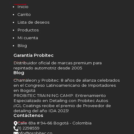
______
Inicio
Carrito
Lista de deseos
Productos
Mi cuenta
Blog
Garantía Probitec
______
Distribuidor oficial de marcas premium para
repintado automotriz desde 2005
Blog
______
Chamäleon y Probitec: 8 años de alianza celebrados
en el Congreso Latinoamericano de Importadores
en Bogotá
PROBITEC TRAINING CAMP: Entrenamiento
Especializado en Detailing con Probitec Autos
¡IGL Coatings recibe el premio de Proveedor de
detailing del año IDA 2023!
Contáctenos
______
Calle 69a # 94-66 Bogotá - Colombia

(1) 2298559

info@probitec.co
