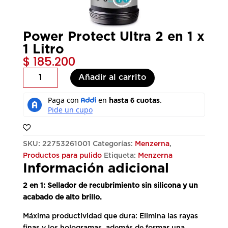
Power Protect Ultra 2 en 1 x
1 Litro
$
185.200
Power
Añadir al carrito
Protect
Ultra
2
en
1
x
SKU:
22753261001
Categorías:
Menzerna
,
1
Productos para pulido
Etiqueta:
Menzerna
Información adicional
Litro
cantidad
2 en 1: Sellador de recubrimiento sin silicona y un
acabado de alto brillo.
Máxima productividad que dura: Elimina las rayas