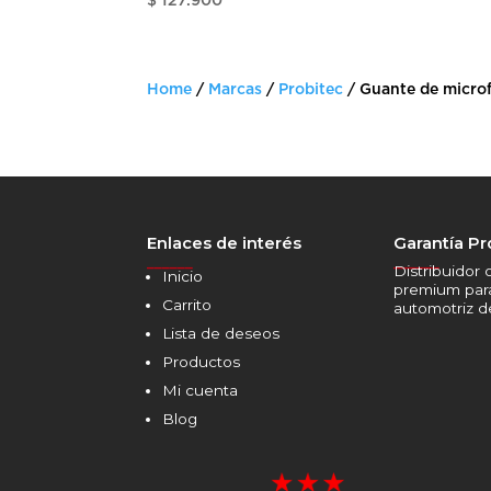
$
127.900
Home
/
Marcas
/
Probitec
/ Guante de microf
Enlaces de interés
Garantía Pr
______
______
Distribuidor 
Inicio
premium par
Carrito
automotriz 
Lista de deseos
Productos
Mi cuenta
Blog