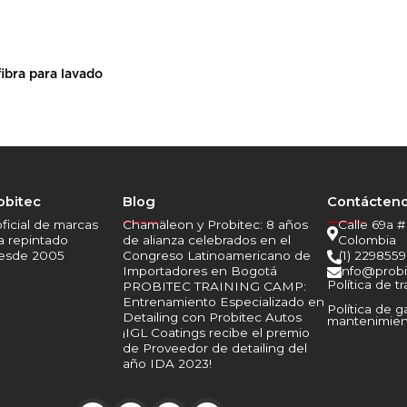
ibra para lavado
obitec
Blog
Contácten
______
______
oficial de marcas
Chamäleon y Probitec: 8 años
Calle 69a #

a repintado
de alianza celebrados en el
Colombia
desde 2005
Congreso Latinoamericano de
(1) 2298559

Importadores en Bogotá
info@probi

Política de t
PROBITEC TRAINING CAMP:
Entrenamiento Especializado en
Política de g
Detailing con Probitec Autos
mantenimien
¡IGL Coatings recibe el premio
de Proveedor de detailing del
año IDA 2023!