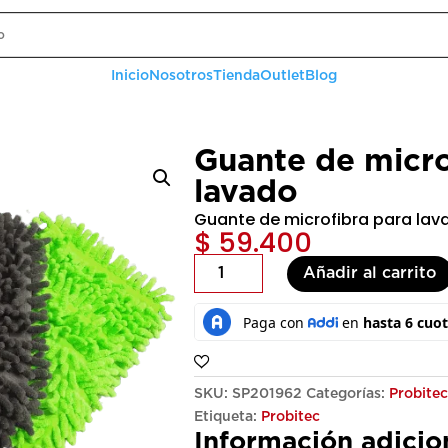
Inicio
Nosotros
Tienda
Outlet
Blog
Guante de micro
lavado
Guante de microfibra para lav
$
59.400
Guante
Añadir al carrito
de
microfibra
para
lavado
cantidad
SKU:
SP201962
Categorías:
Probite
Etiqueta:
Probitec
Información adicio