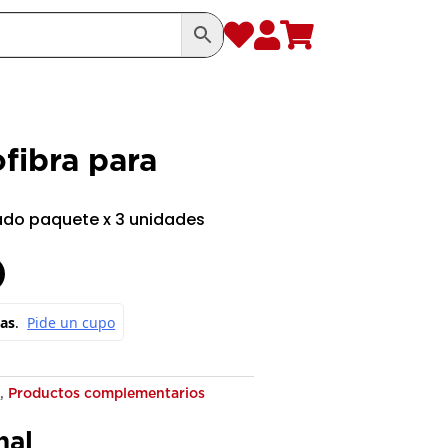



fibra para
ado paquete x 3 unidades
c
,
Productos complementarios
nal