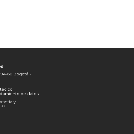
os
 94-66 Bogotá -
tec.co
ratamiento de datos
arantía y
to