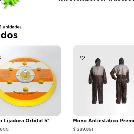
3 unidades
ados
o Lijadora Orbital 5″
Mono Antiestático Prem
.800
$
289.891