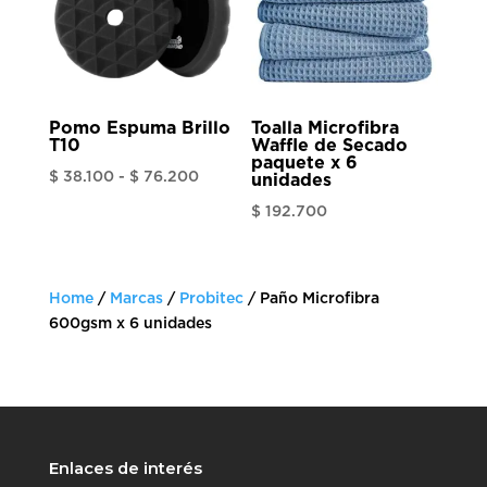
Pomo Espuma Brillo
Toalla Microfibra
T10
Waffle de Secado
paquete x 6
Rango
$
38.100
-
$
76.200
unidades
de
$
192.700
precios:
desde
$ 38.100
Home
/
Marcas
/
Probitec
/ Paño Microfibra
hasta
600gsm x 6 unidades
$ 76.200
Enlaces de interés
______