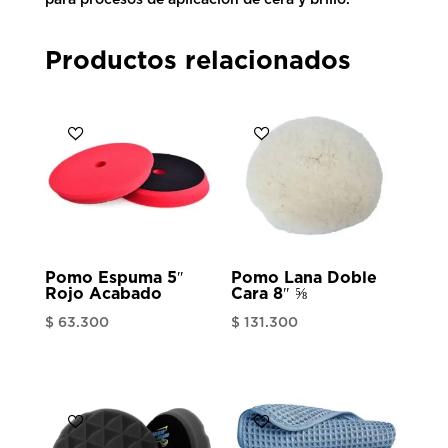
para procesos de aplicación de cera y brillo.
Productos relacionados
Pomo Espuma 5″
Pomo Lana Doble
Rojo Acabado
Cara 8″ ⅝
$
63.300
$
131.300