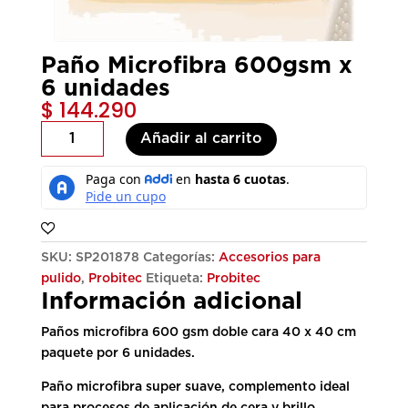
Paño Microfibra 600gsm x
6 unidades
$
144.290
Paño
Añadir al carrito
Microfibra
600gsm
x
6
unidades
cantidad
SKU:
SP201878
Categorías:
Accesorios para
pulido
,
Probitec
Etiqueta:
Probitec
Información adicional
Paños microfibra 600 gsm doble cara 40 x 40 cm
paquete por 6 unidades.
Paño microfibra super suave, complemento ideal