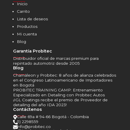
Inicio
Carrito
Lista de deseos
Productos
Mi cuenta
Blog
Garantía Probitec
______
Distribuidor oficial de marcas premium para
repintado automotriz desde 2005
Blog
______
Chamäleon y Probitec: 8 años de alianza celebrados
en el Congreso Latinoamericano de Importadores
en Bogotá
PROBITEC TRAINING CAMP: Entrenamiento
Especializado en Detailing con Probitec Autos
¡IGL Coatings recibe el premio de Proveedor de
detailing del año IDA 2023!
Contáctenos
______
Calle 69a # 94-66 Bogotá - Colombia

(1) 2298559

info@probitec.co
