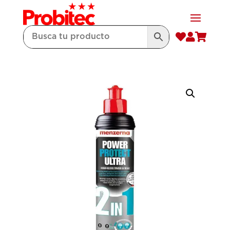


