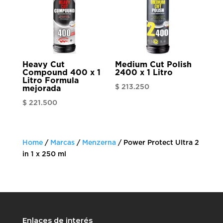
Heavy Cut
Medium Cut Polish
Compound 400 x 1
2400 x 1 Litro
Litro Formula
$
213.250
mejorada
$
221.500
Home
/
Marcas
/
Menzerna
/ Power Protect Ultra 2
in 1 x 250 ml
Enlaces de interés