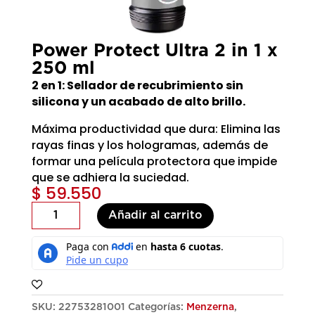
Power Protect Ultra 2 in 1 x
250 ml
2 en 1: Sellador de recubrimiento sin
silicona y un acabado de alto brillo.
Máxima productividad que dura: Elimina las
rayas finas y los hologramas, además de
formar una película protectora que impide
que se adhiera la suciedad.
$
59.550
Power
Añadir al carrito
Protect
Ultra
2
in
1
x
SKU:
22753281001
Categorías:
Menzerna
,