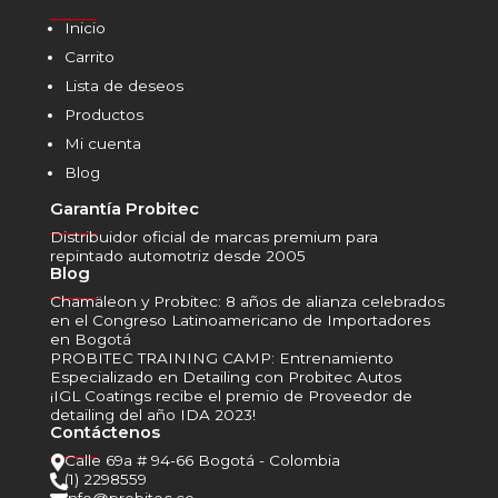
______
Inicio
Carrito
Lista de deseos
Productos
Mi cuenta
Blog
Garantía Probitec
______
Distribuidor oficial de marcas premium para
repintado automotriz desde 2005
Blog
______
Chamäleon y Probitec: 8 años de alianza celebrados
en el Congreso Latinoamericano de Importadores
en Bogotá
PROBITEC TRAINING CAMP: Entrenamiento
Especializado en Detailing con Probitec Autos
¡IGL Coatings recibe el premio de Proveedor de
detailing del año IDA 2023!
Contáctenos
______
Calle 69a # 94-66 Bogotá - Colombia

(1) 2298559
