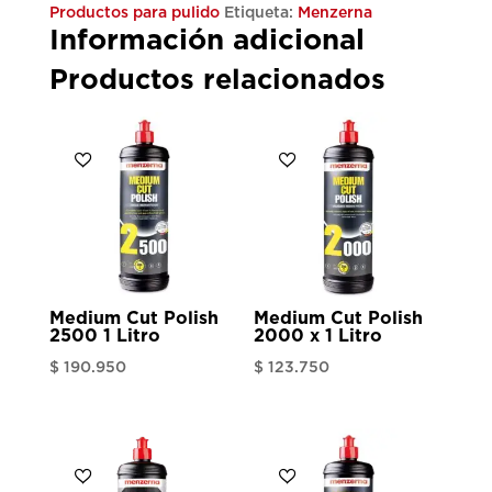
250
Productos para pulido
Etiqueta:
Menzerna
Información adicional
ml
cantidad
Productos relacionados
Medium Cut Polish
Medium Cut Polish
2500 1 Litro
2000 x 1 Litro
$
190.950
$
123.750