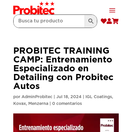



PROBITEC TRAINING
CAMP: Entrenamiento
Especializado en
Detailing con Probitec
Autos
por
AdminProbitec
|
Jul 18, 2024
|
IGL Coatings
,
Kovax
,
Menzerna
|
0 comentarios