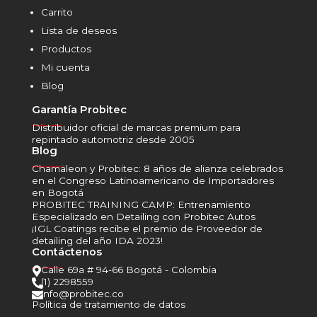
Carrito
Lista de deseos
Productos
Mi cuenta
Blog
Garantía Probitec
______
Distribuidor oficial de marcas premium para
repintado automotriz desde 2005
Blog
______
Chamäleon y Probitec: 8 años de alianza celebrados
en el Congreso Latinoamericano de Importadores
en Bogotá
PROBITEC TRAINING CAMP: Entrenamiento
Especializado en Detailing con Probitec Autos
¡IGL Coatings recibe el premio de Proveedor de
detailing del año IDA 2023!
Contáctenos
______
Calle 69a # 94-66 Bogotá - Colombia

(1) 2298559

info@probitec.co

Política de tratamiento de datos