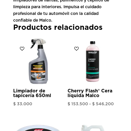
limpiadores de llantas, pulimentos y cepillos de
limpieza para interiores. Impulsa el cuidado
profesional de tu automóvil con la calidad
confiable de Malco.
Productos relacionados
Limpiador de
Cherry Flash® Cera
tapicería 650ml
líquida Malco
Rango
$
33.000
$
153.500
-
$
546.200
de
precios:
desde