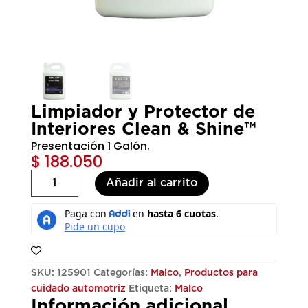
Limpiador y Protector de
Interiores Clean & Shine™
Presentación 1 Galón.
$
188.050
Limpiador
Añadir al carrito
y
Protector
de
Interiores
Clean
&
SKU:
125901
Categorías:
Malco
,
Productos para
Shine™
cuidado automotriz
Etiqueta:
Malco
Información adicional
cantidad