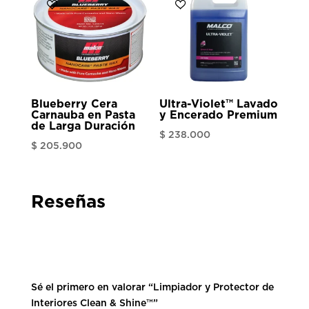
$ 153.5
hasta
$ 546.2
Blueberry Cera
Ultra-Violet™ Lavado
Carnauba en Pasta
y Encerado Premium
de Larga Duración
$
238.000
$
205.900
Reseñas
Sé el primero en valorar “Limpiador y Protector de
Interiores Clean & Shine™”