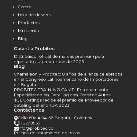
Carrito
Lista de deseos
Productos
Mi cuenta
Blog
Garantía Probitec
______
Distribuidor oficial de marcas premium para
repintado automotriz desde 2005
Blog
______
Chamäleon y Probitec: 8 años de alianza celebrados
en el Congreso Latinoamericano de Importadores
en Bogotá
PROBITEC TRAINING CAMP: Entrenamiento
Especializado en Detailing con Probitec Autos
¡IGL Coatings recibe el premio de Proveedor de
detailing del año IDA 2023!
Contáctenos
______
Calle 69a # 94-66 Bogotá - Colombia

(1) 2298559

info@probitec.co

Política de tratamiento de datos