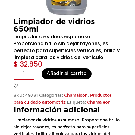
Limpiador de vidrios
650ml
Limpiador de vidrios espumoso.
Proporciona brillo sin dejar rayones, es
perfecto para superficies verticales, brillo y
limpieza para los vidrios del vehiculo.
$
32.850
Limpiador
Añadir al carrito
de
vidrios
650ml
SKU:
49731
Categorías:
Chamaleon
,
Productos
cantidad
para cuidado automotriz
Etiqueta:
Chamaleon
Información adicional
Limpiador de vidrios espumoso. Proporciona brillo
sin dejar rayones, es perfecto para superficies
verticales, brillo y limpieza para los vidrios del