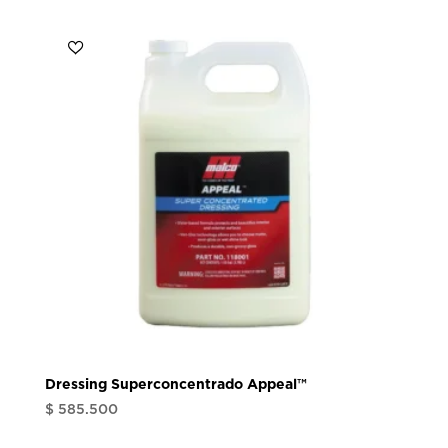
desde
$ 228.500
hasta
$ 1.165.010
Dressing Superconcentrado Appeal™
$
585.500