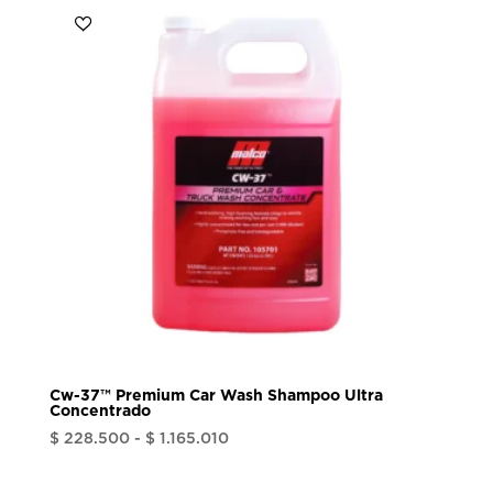
Cw-37™ Premium Car Wash Shampoo Ultra
Concentrado
Rango
$
228.500
-
$
1.165.010
de
precios: