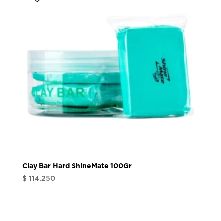
hasta
$ 546.200
Clay Bar Hard ShineMate 100Gr
$
114.250