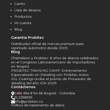
Carrito
Lista de deseos
Productos
Mi cuenta
Blog
Garantía Probitec
______
Distribuidor oficial de marcas premium para
repintado automotriz desde 2005
Blog
______
Chamäleon y Probitec: 8 años de alianza celebrados
en el Congreso Latinoamericano de Importadores
en Bogotá
PROBITEC TRAINING CAMP: Entrenamiento
Especializado en Detailing con Probitec Autos
¡IGL Coatings recibe el premio de Proveedor de
detailing del año IDA 2023!
Contáctenos
______
Calle 69a # 94-66 Bogotá - Colombia

(1) 2298559

info@probitec.co

Política de tratamiento de datos