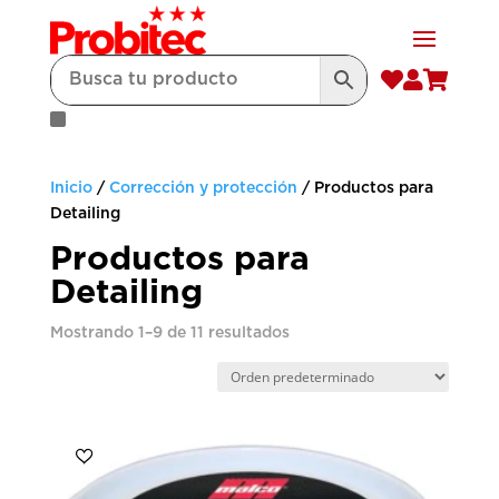



Inicio
/
Corrección y protección
/ Productos para
Detailing
Productos para
Detailing
Mostrando 1–9 de 11 resultados