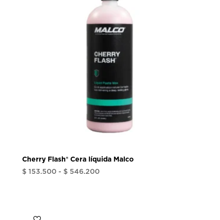
Cherry Flash® Cera líquida Malco
Rango
$
153.500
-
$
546.200
de
precios:
desde
$ 153.500