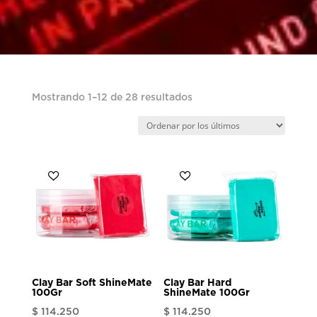
Ordenado
Mostrando 1–12 de 28 resultados
por
los
últimos
Clay Bar Soft ShineMate
Clay Bar Hard
100Gr
ShineMate 100Gr
$
114.250
$
114.250