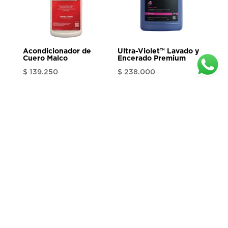
Acondicionador de
Ultra-Violet™ Lavado y
Cuero Malco
Encerado Premium
$
139.250
$
238.000
1
2
3
→
Enlaces de interés