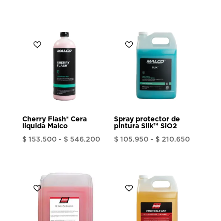
Cherry Flash® Cera
Spray protector de
líquida Malco
pintura Slik™ SiO2
Rango
Rango
$
153.500
-
$
546.200
$
105.950
-
$
210.650
de
de
precios:
precios:
desde
desde
$ 153.500
$ 105.95
hasta
hasta
$ 546.200
$ 210.65