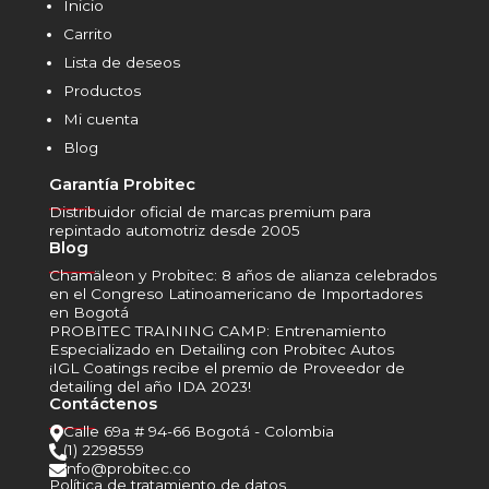
Inicio
Carrito
Lista de deseos
Productos
Mi cuenta
Blog
Garantía Probitec
______
Distribuidor oficial de marcas premium para
repintado automotriz desde 2005
Blog
______
Chamäleon y Probitec: 8 años de alianza celebrados
en el Congreso Latinoamericano de Importadores
en Bogotá
PROBITEC TRAINING CAMP: Entrenamiento
Especializado en Detailing con Probitec Autos
¡IGL Coatings recibe el premio de Proveedor de
detailing del año IDA 2023!
Contáctenos
______
Calle 69a # 94-66 Bogotá - Colombia

(1) 2298559

info@probitec.co

Política de tratamiento de datos