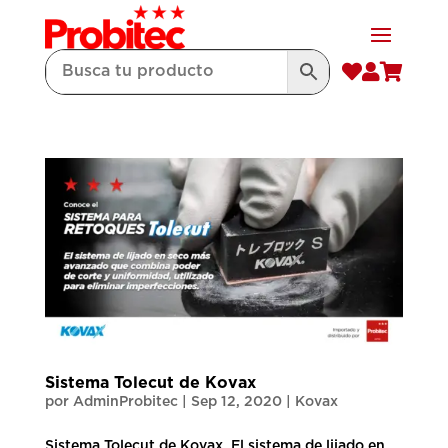



Sistema Tolecut de Kovax
por
AdminProbitec
|
Sep 12, 2020
|
Kovax
Sistema Tolecut de Kovax. El sistema de lijado en