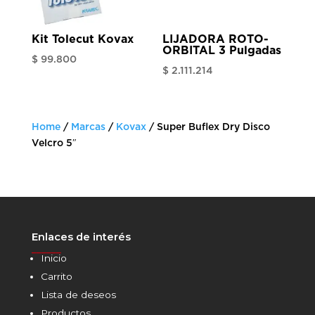
Kit Tolecut Kovax
LIJADORA ROTO-
ORBITAL 3 Pulgadas
$
99.800
$
2.111.214
Home
/
Marcas
/
Kovax
/ Super Buflex Dry Disco
Velcro 5″
Enlaces de interés
______
Inicio
Carrito
Lista de deseos
Productos