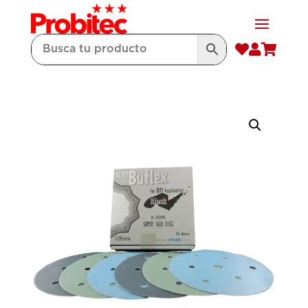


