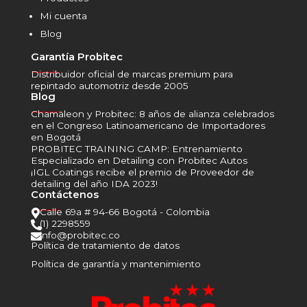
Mi cuenta
Blog
Garantía Probitec
______
Distribuidor oficial de marcas premium para
repintado automotriz desde 2005
Blog
______
Chamäleon y Probitec: 8 años de alianza celebrados
en el Congreso Latinoamericano de Importadores
en Bogotá
PROBITEC TRAINING CAMP: Entrenamiento
Especializado en Detailing con Probitec Autos
¡IGL Coatings recibe el premio de Proveedor de
detailing del año IDA 2023!
Contáctenos
______
Calle 69a # 94-66 Bogotá - Colombia

(1) 2298559

info@probitec.co

Política de tratamiento de datos
Política de garantía y mantenimiento