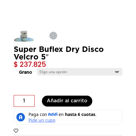
Super Buflex Dry Disco
Velcro 5″
$
237.825
Grano
Super
Añadir al carrito
Buflex
Dry
Disco
Velcro
5"