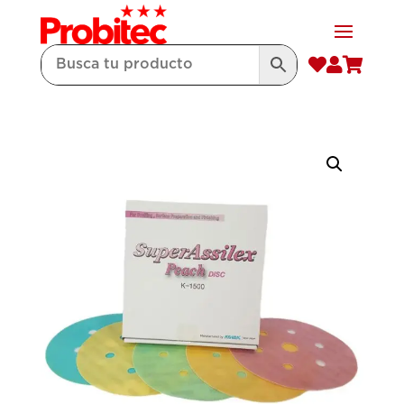


