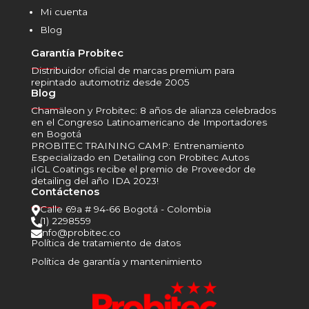
Mi cuenta
Blog
Garantía Probitec
______
Distribuidor oficial de marcas premium para
repintado automotriz desde 2005
Blog
______
Chamäleon y Probitec: 8 años de alianza celebrados
en el Congreso Latinoamericano de Importadores
en Bogotá
PROBITEC TRAINING CAMP: Entrenamiento
Especializado en Detailing con Probitec Autos
¡IGL Coatings recibe el premio de Proveedor de
detailing del año IDA 2023!
Contáctenos
______
Calle 69a # 94-66 Bogotá - Colombia

(1) 2298559

info@probitec.co

Política de tratamiento de datos
Política de garantía y mantenimiento