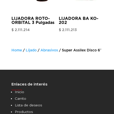
LIJADORA ROTO-
LIJADORA BA KO-
ORBITAL 3 Pulgadas
202
$
2.111.214
$
2.111.213
Home
/
Lijado
/
Abrasivos
/ Super Assilex Disco 6″
Enlaces de interés
______
Inicio
Carrito
Lista de deseos
Productos