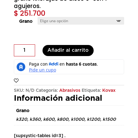
agujeros.
$
251.700
Grano
Super
Añadir al carrito
Assilex
Disco
6"
cantidad
SKU:
N/D
Categoría:
Abrasivos
Etiqueta:
Kovax
Información adicional
Grano
k320, k360, k600, k800, k1000, k1200, k1500
[supsystic-tables id=3] .