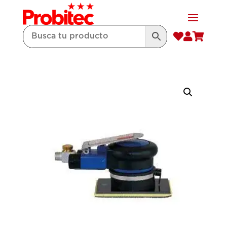


