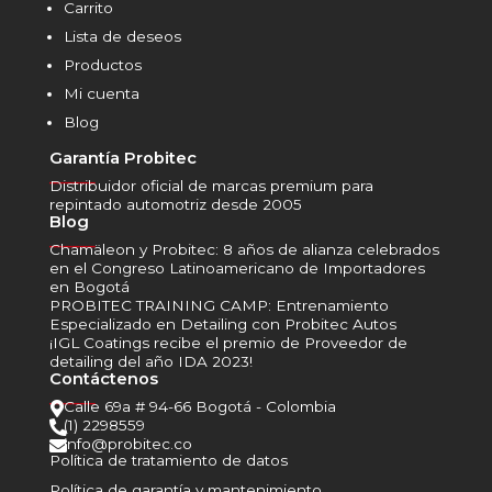
Carrito
Lista de deseos
Productos
Mi cuenta
Blog
Garantía Probitec
______
Distribuidor oficial de marcas premium para
repintado automotriz desde 2005
Blog
______
Chamäleon y Probitec: 8 años de alianza celebrados
en el Congreso Latinoamericano de Importadores
en Bogotá
PROBITEC TRAINING CAMP: Entrenamiento
Especializado en Detailing con Probitec Autos
¡IGL Coatings recibe el premio de Proveedor de
detailing del año IDA 2023!
Contáctenos
______
Calle 69a # 94-66 Bogotá - Colombia

(1) 2298559

info@probitec.co

Política de tratamiento de datos
Política de garantía y mantenimiento