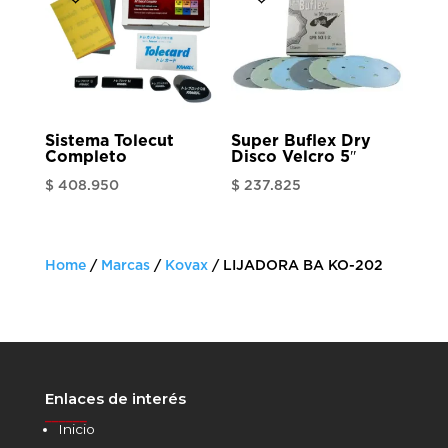
Sistema Tolecut
Super Buflex Dry
Completo
Disco Velcro 5″
$
408.950
$
237.825
Home
/
Marcas
/
Kovax
/ LIJADORA BA KO-202
Enlaces de interés
______
Inicio