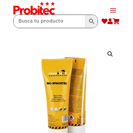


