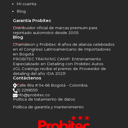
Mi cuenta
Blog
Garantía Probitec
______
Distribuidor oficial de marcas premium para
repintado automotriz desde 2005
Blog
______
Chamäleon y Probitec: 8 años de alianza celebrados
en el Congreso Latinoamericano de Importadores
en Bogotá
PROBITEC TRAINING CAMP: Entrenamiento
Especializado en Detailing con Probitec Autos
¡IGL Coatings recibe el premio de Proveedor de
detailing del año IDA 2023!
Contáctenos
______
Calle 69a # 94-66 Bogotá - Colombia

(1) 2298559

info@probitec.co

Política de tratamiento de datos
Política de garantía y mantenimiento