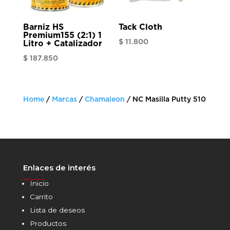
Barniz HS
Tack Cloth
Premium155 (2:1) 1
$
11.800
Litro + Catalizador
$
187.850
Home
/
Marcas
/
Chamaleon
/ NC Masilla Putty 510
Enlaces de interés
______
Inicio
Carrito
Lista de deseos
Productos