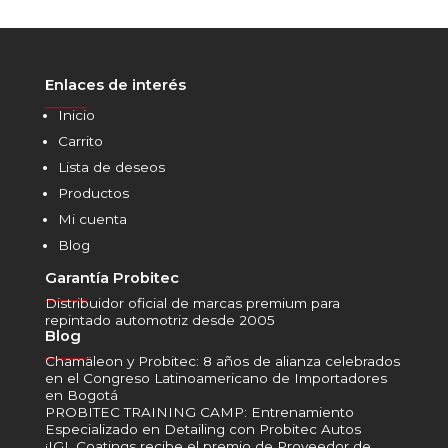
Enlaces de interés
______
Inicio
Carrito
Lista de deseos
Productos
Mi cuenta
Blog
Garantía Probitec
______
Distribuidor oficial de marcas premium para
repintado automotriz desde 2005
Blog
______
Chamäleon y Probitec: 8 años de alianza celebrados
en el Congreso Latinoamericano de Importadores
en Bogotá
PROBITEC TRAINING CAMP: Entrenamiento
Especializado en Detailing con Probitec Autos
¡IGL Coatings recibe el premio de Proveedor de