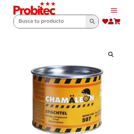


