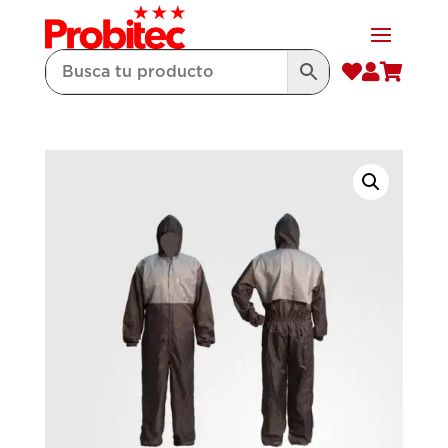


