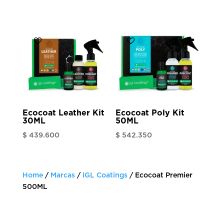
Ecocoat Leather Kit
Ecocoat Poly Kit
30ML
50ML
$
439.600
$
542.350
Home
/
Marcas
/
IGL Coatings
/ Ecocoat Premier
500ML