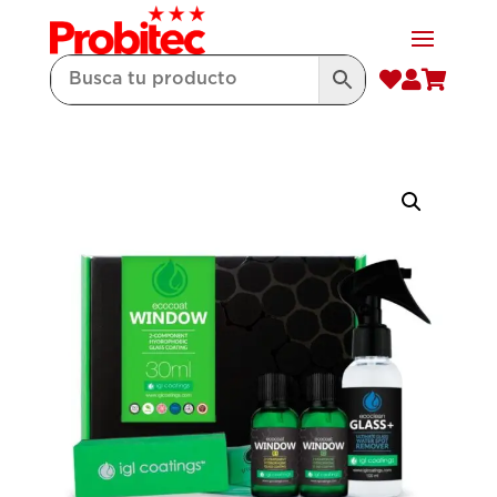


