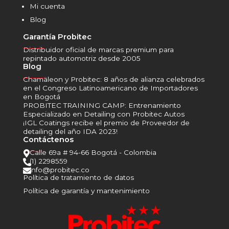
Mi cuenta
Blog
Garantía Probitec
______
Distribuidor oficial de marcas premium para
repintado automotriz desde 2005
Blog
______
Chamäleon y Probitec: 8 años de alianza celebrados
en el Congreso Latinoamericano de Importadores
en Bogotá
PROBITEC TRAINING CAMP: Entrenamiento
Especializado en Detailing con Probitec Autos
¡IGL Coatings recibe el premio de Proveedor de
detailing del año IDA 2023!
Contáctenos
______
Calle 69a # 94-66 Bogotá - Colombia

(1) 2298559

info@probitec.co

Política de tratamiento de datos
Política de garantía y mantenimiento