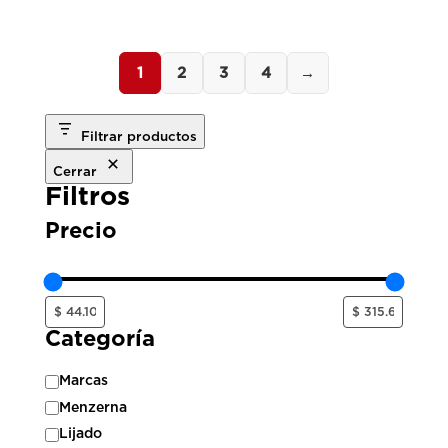
1
2
3
4
→
Filtrar productos
Cerrar
Filtros
Precio
Categoría
Categoría
Marcas
Menzerna
Lijado