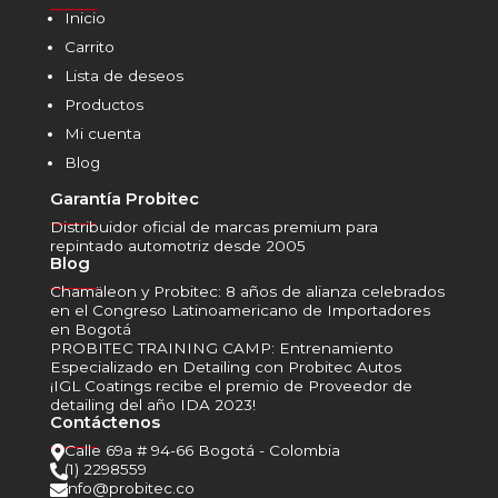
______
Inicio
Carrito
Lista de deseos
Productos
Mi cuenta
Blog
Garantía Probitec
______
Distribuidor oficial de marcas premium para
repintado automotriz desde 2005
Blog
______
Chamäleon y Probitec: 8 años de alianza celebrados
en el Congreso Latinoamericano de Importadores
en Bogotá
PROBITEC TRAINING CAMP: Entrenamiento
Especializado en Detailing con Probitec Autos
¡IGL Coatings recibe el premio de Proveedor de
detailing del año IDA 2023!
Contáctenos
______
Calle 69a # 94-66 Bogotá - Colombia

(1) 2298559

info@probitec.co
