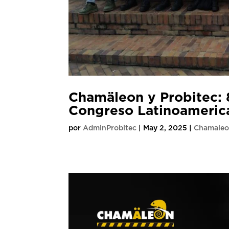
Chamäleon y Probitec: 8
Congreso Latinoameric
por
AdminProbitec
|
May 2, 2025
|
Chamale