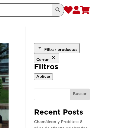



Filtrar productos
Cerrar
Filtros
Aplicar
Buscar
Recent Posts
Chamäleon y Probitec: 8