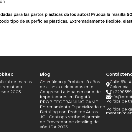
eon
adas para las partes plasticas de los autos! Prueba la masilla 5
do tipo de superficies plasticas, Extremadamente flexible, elast
obitec
Blog
Contácten
______
______
oficial de marcas
Chamäleon y Probitec: 8 años
Calle 69a #

a repintado
de alianza celebrados en el
Colombia
desde 2005
Congreso Latinoamericano de
(1) 2298559

Importadores en Bogotá
info@probi

Política de t
PROBITEC TRAINING CAMP:
Entrenamiento Especializado en
Política de g
Detailing con Probitec Autos
mantenimien
¡IGL Coatings recibe el premio
de Proveedor de detailing del
año IDA 2023!