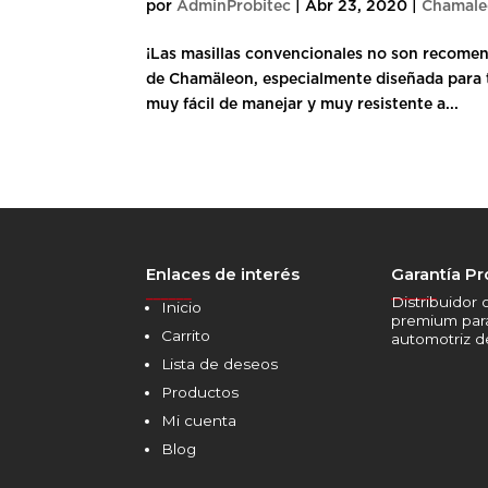
por
AdminProbitec
|
Abr 23, 2020
|
Chamal
¡Las masillas convencionales no son recomend
de Chamäleon, especialmente diseñada para to
muy fácil de manejar y muy resistente a...
Enlaces de interés
Garantía Pr
______
______
Distribuidor 
Inicio
premium par
Carrito
automotriz 
Lista de deseos
Productos
Mi cuenta
Blog