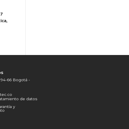
07
ica,
os
 94-66 Bogotá -
tec.co
ratamiento de datos
arantía y
to