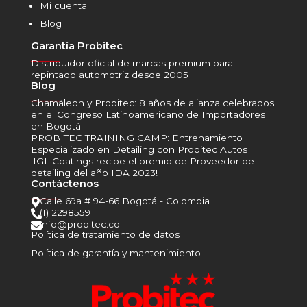
Mi cuenta
Blog
Garantía Probitec
______
Distribuidor oficial de marcas premium para
repintado automotriz desde 2005
Blog
______
Chamäleon y Probitec: 8 años de alianza celebrados
en el Congreso Latinoamericano de Importadores
en Bogotá
PROBITEC TRAINING CAMP: Entrenamiento
Especializado en Detailing con Probitec Autos
¡IGL Coatings recibe el premio de Proveedor de
detailing del año IDA 2023!
Contáctenos
______
Calle 69a # 94-66 Bogotá - Colombia

(1) 2298559

info@probitec.co

Política de tratamiento de datos
Política de garantía y mantenimiento