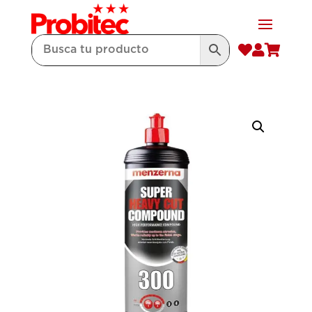


