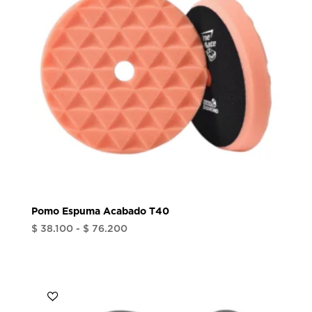
Pomo Espuma Acabado T40
Rango
$
38.100
-
$
76.200
de
precios:
desde
$ 38.100
hasta