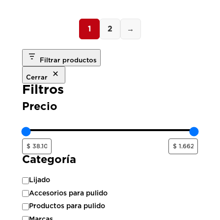
1
2
→
Filtrar productos
Cerrar
Filtros
Precio
Categoría
Categoría
Lijado
Accesorios para pulido
Productos para pulido
Marcas