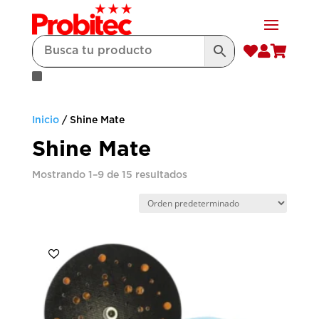



Inicio
/ Shine Mate
Shine Mate
Mostrando 1–9 de 15 resultados