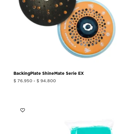
BackingPlate ShineMate Serie EX
Rango
$
76.950
-
$
94.800
de
precios:
desde
$ 76.950
hasta
$ 94.800