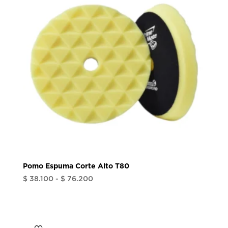
hasta
$ 76.200
Pomo Espuma Corte Alto T80
Rango
$
38.100
-
$
76.200
de
precios:
desde
$ 38.100