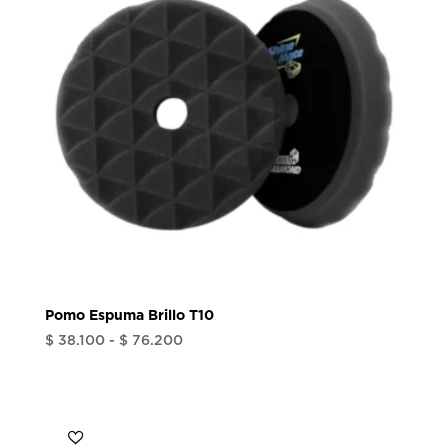
$ 76.200
Pomo Espuma Brillo T10
Rango
$
38.100
-
$
76.200
de
precios:
desde
$ 38.100