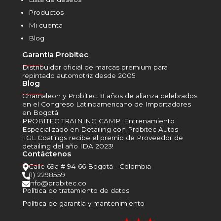
Productos
Mi cuenta
Blog
Garantía Probitec
______
Distribuidor oficial de marcas premium para
repintado automotriz desde 2005
Blog
______
Chamäleon y Probitec: 8 años de alianza celebrados
en el Congreso Latinoamericano de Importadores
en Bogotá
PROBITEC TRAINING CAMP: Entrenamiento
Especializado en Detailing con Probitec Autos
¡IGL Coatings recibe el premio de Proveedor de
detailing del año IDA 2023!
Contáctenos
______
Calle 69a # 94-66 Bogotá - Colombia

(1) 2298559

info@probitec.co

Política de tratamiento de datos
Política de garantía y mantenimiento