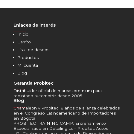
Enlaces de interés
______
Inicio
Carrito
Lista de deseos
Productos
Mi cuenta
Blog
Garantía Probitec
______
Distribuidor oficial de marcas premium para
repintado automotriz desde 2005
Blog
______
Chamäleon y Probitec: 8 años de alianza celebrados
en el Congreso Latinoamericano de Importadores
en Bogotá
PROBITEC TRAINING CAMP: Entrenamiento
Especializado en Detailing con Probitec Autos
¡IGL Coatings recibe el premio de Proveedor de