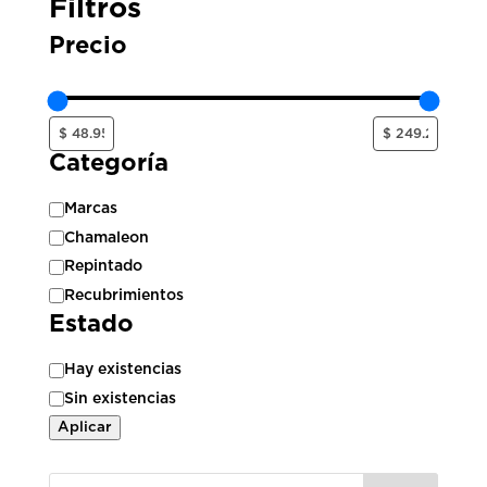
Filtros
Precio
Categoría
Categoría
Marcas
Chamaleon
Repintado
Recubrimientos
Estado
Estado
Hay existencias
Sin existencias
Aplicar