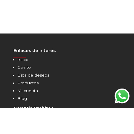
Enlaces de interés
______
Inicio
Carrito
Lista de deseos
Productos
Mi cuenta
Blog
Garantía Probitec
______
Distribuidor oficial de marcas premium para
repintado automotriz desde 2005
Blog
______
Chamäleon y Probitec: 8 años de alianza celebrados