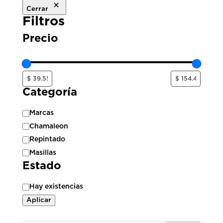
Cerrar
Filtros
Precio
Categoría
Categoría
Marcas
Chamaleon
Repintado
Masillas
Estado
Estado
Hay existencias
Aplicar