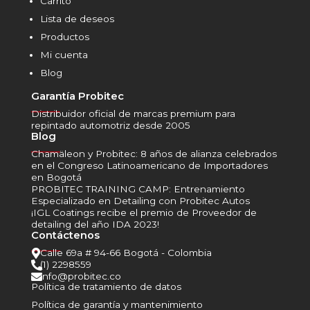
Carrito
Lista de deseos
Productos
Mi cuenta
Blog
Garantía Probitec
______
Distribuidor oficial de marcas premium para
repintado automotriz desde 2005
Blog
______
Chamäleon y Probitec: 8 años de alianza celebrados
en el Congreso Latinoamericano de Importadores
en Bogotá
PROBITEC TRAINING CAMP: Entrenamiento
Especializado en Detailing con Probitec Autos
¡IGL Coatings recibe el premio de Proveedor de
detailing del año IDA 2023!
Contáctenos
______
Calle 69a # 94-66 Bogotá - Colombia

(1) 2298559

info@probitec.co

Política de tratamiento de datos
Política de garantía y mantenimiento